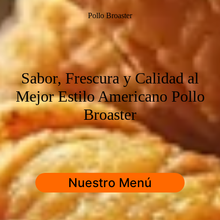
Pollo Broaster
Sabor, Frescura y Calidad al
Mejor Estilo Americano Pollo
Broaster
Nuestro Menú